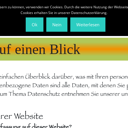
arfe
Feste
Lebensgeschichten
Ne
ssern zu können, verwenden wir Cookies. Durch die weitere Nutzung der Websei
Cookies erhalten Sie in unserer Datenschutzerklärung.
Ok
Nein
Weiterlesen
uf einen Blick
einfachen Überblick darüber, was mit Ihren pers
nbezogene Daten sind alle Daten, mit denen Sie pe
zum Thema Datenschutz entnehmen Sie unserer un
rer Website
rfassung auf dieser Website?