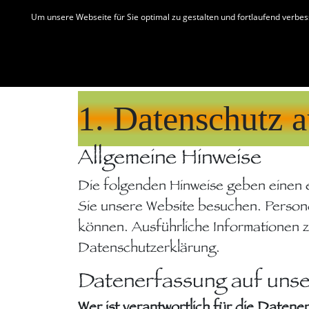
Skip
Märchenhütte
Märchen & H
Um unsere Webseite für Sie optimal zu gestalten und fortlaufend verbe
to
DATENSCHUTZERKLÄRUNG
content
1. Datenschutz a
Allgemeine Hinweise
Die folgenden Hinweise geben einen 
Sie unsere Website besuchen. Persone
können. Ausführliche Informationen 
Datenschutzerklärung.
Datenerfassung auf unse
Wer ist verantwortlich für die Datene